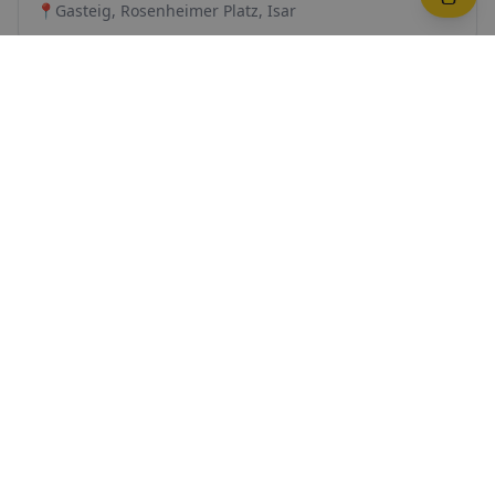
📍
Gasteig, Rosenheimer Platz, Isar
Aubing-Lochhausen-Langwied
→
📍
Langwieder See, Aubinger Lohe, Lochhausener Straße
Berg am Laim
→
📍
St. Michael Berg am Laim, Leuchtenbergring,
Josephsburg
Bogenhausen
→
📍
Prinzregentenstraße, Englischer Garten, Villa Stuck
Feldmoching-Hasenbergl
→