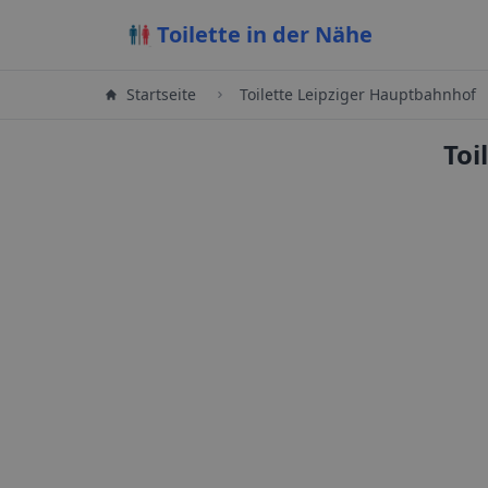
Toilette in der Nähe
Startseite
Toilette Leipziger Hauptbahnhof
Leaflet
|
©
Toi
OpenStreetMap
contributors