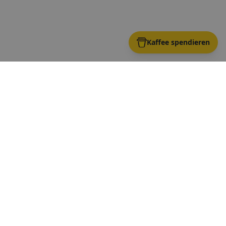
Kaffee spendieren
en Toiletten
lle öffentlichen WCs
ngekommen sind oder
ette.