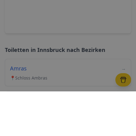
Toiletten in
Innsbruck
nach Bezirken
Amras
→
📍
Schloss Ambras
Arzl
→
📍
Olympisches Dorf
Hötting
→