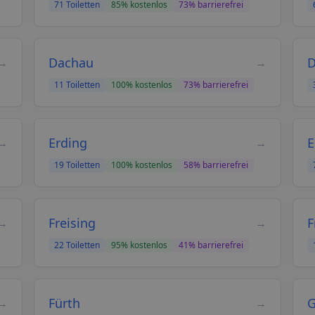
71
Toiletten
85
% kostenlos
73
% barrierefrei
Dachau
D
→
→
11
Toiletten
100
% kostenlos
73
% barrierefrei
Erding
E
→
→
19
Toiletten
100
% kostenlos
58
% barrierefrei
Freising
F
→
→
22
Toiletten
95
% kostenlos
41
% barrierefrei
Fürth
G
→
→