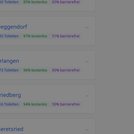
60
Toiletten
85
% kostenlos
65
% barrierefrei
eggendorf
→
35
Toiletten
97
% kostenlos
51
% barrierefrei
rlangen
→
73
Toiletten
96
% kostenlos
45
% barrierefrei
riedberg
→
16
Toiletten
94
% kostenlos
50
% barrierefrei
eretsried
→