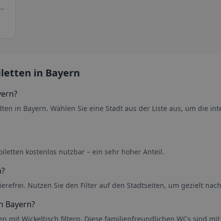
→
iletten
in Bayern
yern
?
ädten
in Bayern
. Wählen Sie eine Stadt aus der Liste aus, um die in
iletten kostenlos nutzbar – ein sehr hoher Anteil.
n
?
ierefrei. Nutzen Sie den Filter auf den Stadtseiten, um gezielt na
in Bayern
?
tten mit Wickeltisch filtern. Diese familienfreundlichen WCs sind