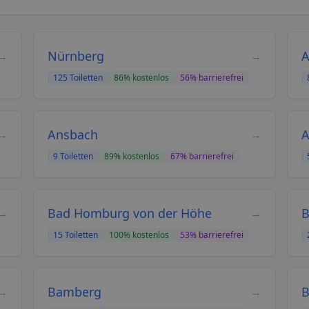
Nürnberg
A
→
→
125
Toiletten
86
% kostenlos
56
% barrierefrei
Ansbach
A
→
→
9
Toiletten
89
% kostenlos
67
% barrierefrei
Bad Homburg von der Höhe
B
→
→
15
Toiletten
100
% kostenlos
53
% barrierefrei
Bamberg
B
→
→