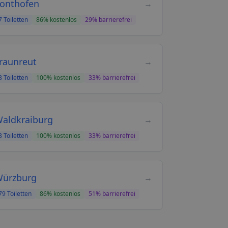
onthofen
→
7
Toiletten
86
% kostenlos
29
% barrierefrei
raunreut
→
3
Toiletten
100
% kostenlos
33
% barrierefrei
aldkraiburg
→
3
Toiletten
100
% kostenlos
33
% barrierefrei
ürzburg
→
79
Toiletten
86
% kostenlos
51
% barrierefrei