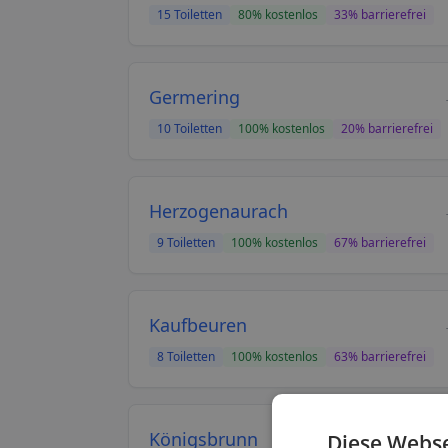
15
Toiletten
80
% kostenlos
33
% barrierefrei
Germering
10
Toiletten
100
% kostenlos
20
% barrierefrei
Herzogenaurach
9
Toiletten
100
% kostenlos
67
% barrierefrei
Kaufbeuren
8
Toiletten
100
% kostenlos
63
% barrierefrei
Königsbrunn
Diese Webse