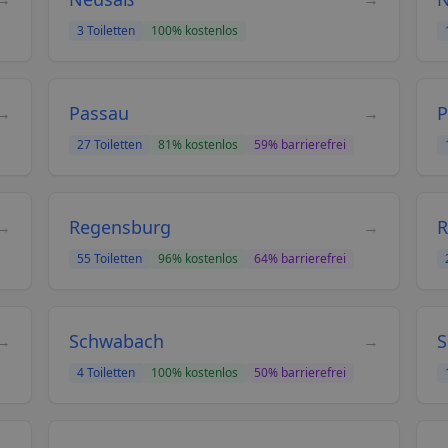
3
Toiletten
100
% kostenlos
Passau
P
→
→
27
Toiletten
81
% kostenlos
59
% barrierefrei
Regensburg
R
→
→
55
Toiletten
96
% kostenlos
64
% barrierefrei
Schwabach
S
→
→
4
Toiletten
100
% kostenlos
50
% barrierefrei