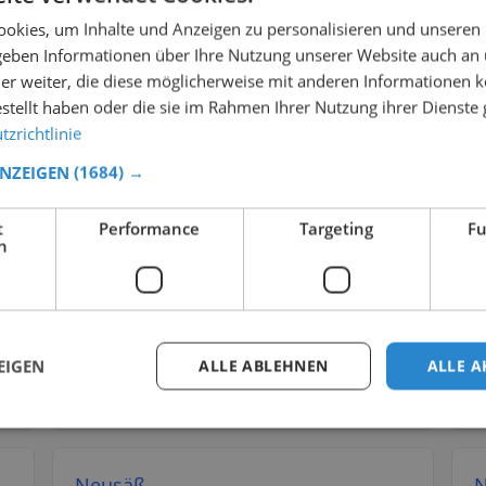
9
Toiletten
89
% kostenlos
78
% barrierefrei
okies, um Inhalte und Anzeigen zu personalisieren und unseren
 geben Informationen über Ihre Nutzung unserer Website auch an
er weiter, die diese möglicherweise mit anderen Informationen k
estellt haben oder die sie im Rahmen Ihrer Nutzung ihrer Dienst
Lauf a.d.Pegnitz
L
→
→
zrichtlinie
9
Toiletten
89
% kostenlos
44
% barrierefrei
ANZEIGEN
(1684) →
t
Performance
Targeting
Fu
Memmingen
M
→
→
h
7
Toiletten
86
% kostenlos
86
% barrierefrei
Neu-Ulm
N
→
→
EIGEN
ALLE ABLEHNEN
ALLE A
20
Toiletten
100
% kostenlos
40
% barrierefrei
Neusäß
N
→
→