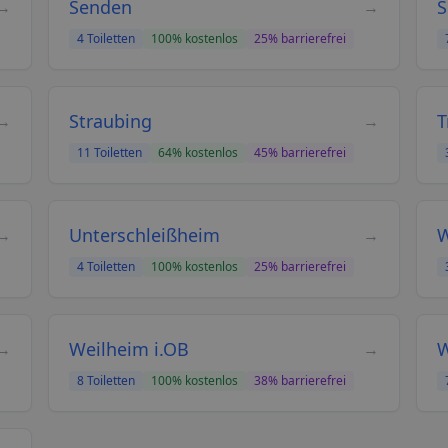
Senden
S
→
→
4
Toiletten
100
% kostenlos
25
% barrierefrei
Straubing
T
→
→
11
Toiletten
64
% kostenlos
45
% barrierefrei
Unterschleißheim
W
→
→
4
Toiletten
100
% kostenlos
25
% barrierefrei
Weilheim i.OB
W
→
→
8
Toiletten
100
% kostenlos
38
% barrierefrei