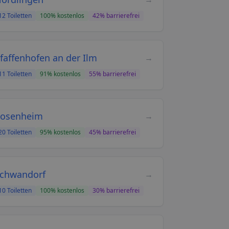
12
Toiletten
100
% kostenlos
42
% barrierefrei
faffenhofen an der Ilm
→
11
Toiletten
91
% kostenlos
55
% barrierefrei
osenheim
→
20
Toiletten
95
% kostenlos
45
% barrierefrei
chwandorf
→
10
Toiletten
100
% kostenlos
30
% barrierefrei