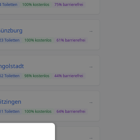
4
Toiletten
100
% kostenlos
75
% barrierefrei
ünzburg
→
23
Toiletten
100
% kostenlos
61
% barrierefrei
ngolstadt
→
52
Toiletten
98
% kostenlos
44
% barrierefrei
itzingen
→
11
Toiletten
100
% kostenlos
64
% barrierefrei
andsberg am Lech
→