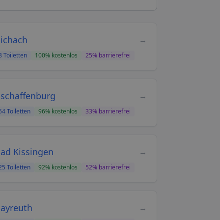
ichach
→
8
Toiletten
100
% kostenlos
25
% barrierefrei
schaffenburg
→
54
Toiletten
96
% kostenlos
33
% barrierefrei
ad Kissingen
→
25
Toiletten
92
% kostenlos
52
% barrierefrei
ayreuth
→