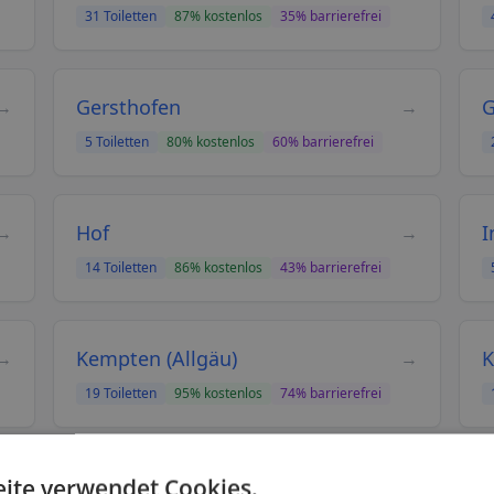
31
Toiletten
87
% kostenlos
35
% barrierefrei
Gersthofen
G
→
→
5
Toiletten
80
% kostenlos
60
% barrierefrei
Hof
I
→
→
14
Toiletten
86
% kostenlos
43
% barrierefrei
Kempten (Allgäu)
K
→
→
19
Toiletten
95
% kostenlos
74
% barrierefrei
Kulmbach
L
→
→
ite verwendet Cookies.