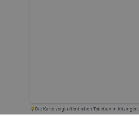
💡
Die Karte zeigt öffentlichen Toiletten in
Kitzingen
Die nächsten