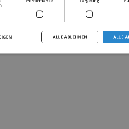
t
Performance
Targeting
Fu
h
EIGEN
ALLE ABLEHNEN
ALLE A