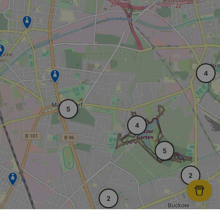
4
5
4
5
2
2