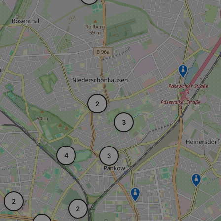
2
3
4
3
2
2