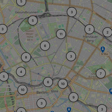
5
3
5
3
2
2
11
6
3
8
4
7
5
6
10
10
9
3
3