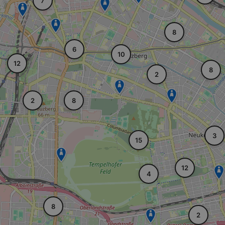
7
8
6
10
12
8
2
2
8
3
15
12
4
8
2