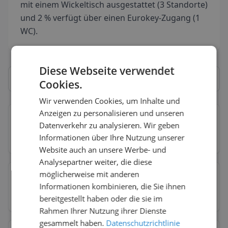
mit einem Wickeltisch ausgestattet (3 Standorte)
und 2 % verfügt über einen Eurokey-Zugang (1
WC).
Diese Webseite verwendet
Cookies.
Wir verwenden Cookies, um Inhalte und
Anzeigen zu personalisieren und unseren
Bellinzona
→
Datenverkehr zu analysieren. Wir geben
Informationen über Ihre Nutzung unserer
19
Toiletten
84
% kostenlos
26
% barrierefrei
Website auch an unsere Werbe- und
Analysepartner weiter, die diese
möglicherweise mit anderen
Locarno
→
Informationen kombinieren, die Sie ihnen
9
Toiletten
100
% kostenlos
22
% barrierefrei
bereitgestellt haben oder die sie im
Rahmen Ihrer Nutzung ihrer Dienste
gesammelt haben.
Datenschutzrichtlinie