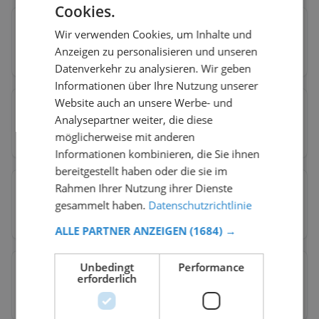
Cookies.
Morges
→
Wir verwenden Cookies, um Inhalte und
Anzeigen zu personalisieren und unseren
11
Toiletten
100
% kostenlos
64
% barrierefrei
Datenverkehr zu analysieren. Wir geben
Informationen über Ihre Nutzung unserer
Website auch an unsere Werbe- und
Nyon
→
Analysepartner weiter, die diese
15
Toiletten
möglicherweise mit anderen
80
% kostenlos
53
% barrierefrei
Informationen kombinieren, die Sie ihnen
bereitgestellt haben oder die sie im
Rahmen Ihrer Nutzung ihrer Dienste
Pully
→
gesammelt haben.
Datenschutzrichtlinie
10
Toiletten
100
% kostenlos
30
% barrierefrei
ALLE PARTNER ANZEIGEN
(1684) →
Unbedingt
Performance
Renens
→
erforderlich
5
Toiletten
100
% kostenlos
20
% barrierefrei