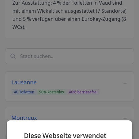
Zur Ausstattung: 4 % der Toiletten in Vaud sind
mit einem Wickeltisch ausgestattet (7 Standorte)
und 5 % verfügen über einen Eurokey-Zugang (8
WCs).
Lausanne
→
40
Toiletten
90
% kostenlos
40
% barrierefrei
Montreux
→
33
Toiletten
97
% kostenlos
21
% barrierefrei
Diese Webseite verwendet