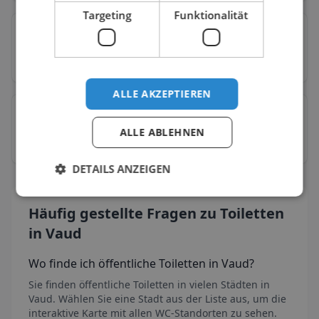
Targeting
Funktionalität
Vevey
→
17
Toiletten
94
% kostenlos
53
% barrierefrei
ALLE AKZEPTIEREN
Yverdon-les-Bains
→
ALLE ABLEHNEN
26
Toiletten
96
% kostenlos
15
% barrierefrei
DETAILS ANZEIGEN
Häufig gestellte Fragen zu Toiletten
in Vaud
Wo finde ich öffentliche Toiletten
in Vaud
?
Sie finden öffentliche Toiletten in vielen Städten
in
Vaud
. Wählen Sie eine Stadt aus der Liste aus, um die
interaktive Karte mit allen WC-Standorten zu sehen.