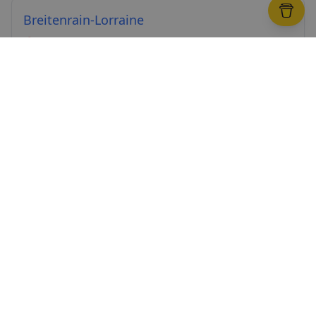
Breitenrain-Lorraine
→
📍
Lorraine-Brücke, Breitenrainplatz
Bümpliz-Oberbottigen
→
📍
Westside Shopping Center
Innere Stadt
→
📍
Zytglogge, Bundeshaus, Bärengraben
Kirchenfeld-Schosshalde
→
📍
Kunstmuseum, Historisches Museum, Rosengarten