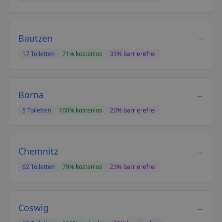
Bautzen
→
17
Toiletten
71
% kostenlos
35
% barrierefrei
Borna
→
5
Toiletten
100
% kostenlos
20
% barrierefrei
Chemnitz
→
62
Toiletten
79
% kostenlos
23
% barrierefrei
Coswig
→