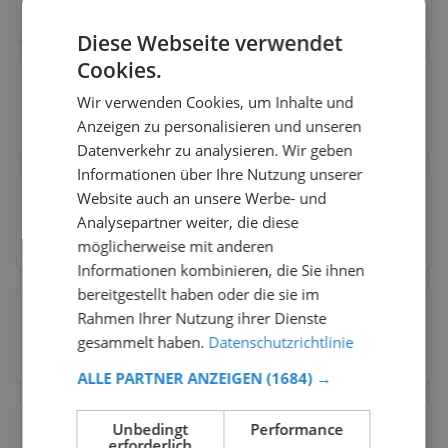
17
Toiletten
88
% kostenlos
76
% barrierefrei
Diese Webseite verwendet
Cookies.
Glauchau
→
Wir verwenden Cookies, um Inhalte und
5
Toiletten
Anzeigen zu personalisieren und unseren
60
% kostenlos
60
% barrierefrei
Datenverkehr zu analysieren. Wir geben
Informationen über Ihre Nutzung unserer
Website auch an unsere Werbe- und
Görlitz
→
Analysepartner weiter, die diese
26
Toiletten
77
% kostenlos
50
% barrierefrei
möglicherweise mit anderen
Informationen kombinieren, die Sie ihnen
bereitgestellt haben oder die sie im
Rahmen Ihrer Nutzung ihrer Dienste
Grimma
→
gesammelt haben.
Datenschutzrichtlinie
8
Toiletten
75
% kostenlos
63
% barrierefrei
ALLE PARTNER ANZEIGEN
(1684) →
Unbedingt
Performance
Hoyerswerda
→
erforderlich