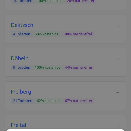
10
Toiletten
100
% kostenlos
20
% barrierefrei
Delitzsch
→
4
Toiletten
50
% kostenlos
100
% barrierefrei
Döbeln
→
9
Toiletten
100
% kostenlos
44
% barrierefrei
Freiberg
→
21
Toiletten
62
% kostenlos
67
% barrierefrei
Freital
→