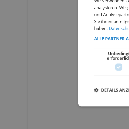
Wir verwenden Co
analysieren. Wir
und Analysepartn
Sie ihnen bereitg
haben.
Datenschut
ALLE PARTNER 
Unbeding
erforderlic
DETAILS ANZ