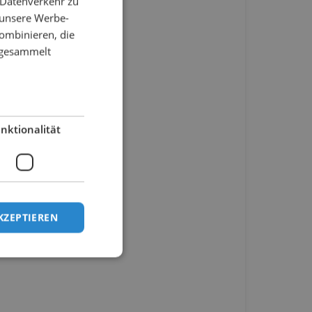
 Datenverkehr zu
 unsere Werbe-
ombinieren, die
e gesammelt
nktionalität
KZEPTIEREN