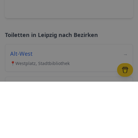
Toiletten in
Leipzig
nach Bezirken
Alt-West
→
📍
Westplatz, Stadtbibliothek
Mitte
→
📍
Marktplatz, Thomaskirche, Nikolaikirche
Nord
→
📍
Gohliser Schlösschen, Auensee