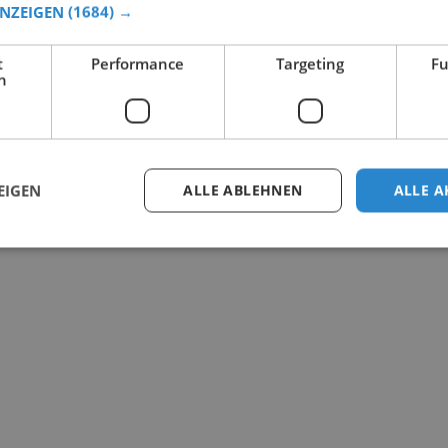
ANZEIGEN
(1684) →
t
Performance
Targeting
Fu
h
EIGEN
ALLE ABLEHNEN
ALLE A