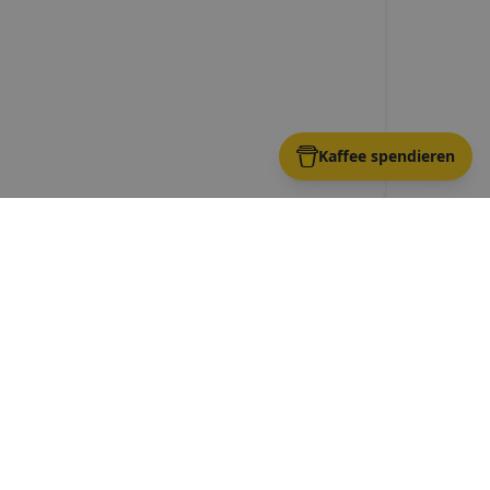
Kaffee spendieren
er
Route →
Route →