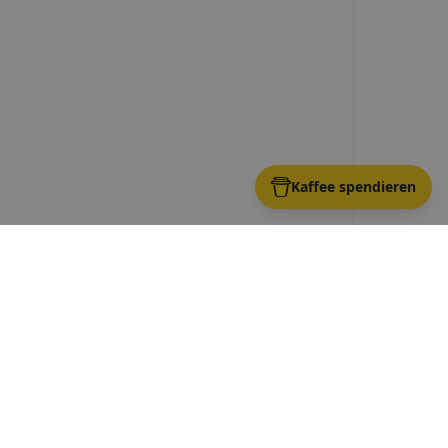
Kaffee spendieren
e
Route →