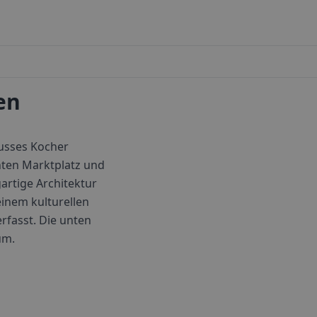
en
lusses Kocher
anten Marktplatz und
gartige Architektur
inem kulturellen
erfasst. Die unten
um.