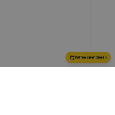
Kaffee spendieren
nwestheim