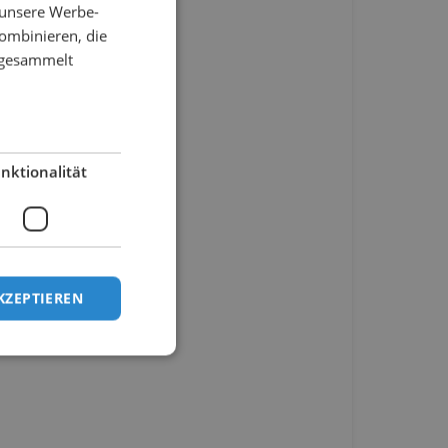
 unsere Werbe-
ombinieren, die
e gesammelt
nktionalität
KZEPTIEREN