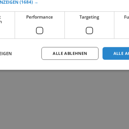
ANZEIGEN
(1684) →
t
Performance
Targeting
Fu
h
EIGEN
ALLE ABLEHNEN
ALLE A