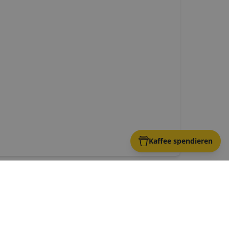
Kaffee spendieren
immering