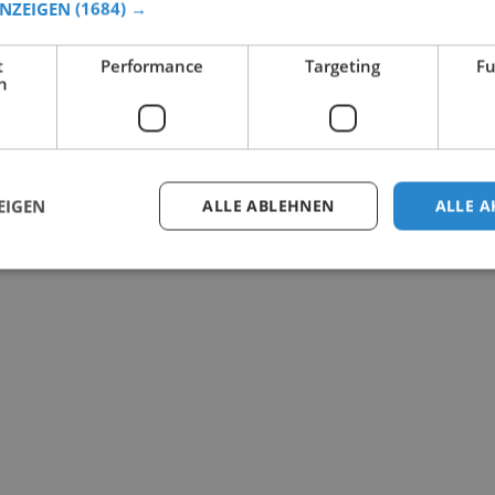
ANZEIGEN
(1684) →
t
Performance
Targeting
Fu
h
EIGEN
ALLE ABLEHNEN
ALLE A