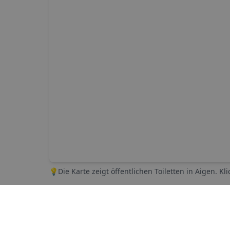
💡
Die Karte zeigt öffentlichen Toiletten in
Aigen
. Kl
Die 5 nächst