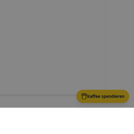
Kaffee spendieren
g
-
Aigen