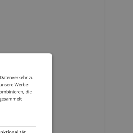
 Datenverkehr zu
 unsere Werbe-
ombinieren, die
e gesammelt
nktionalität