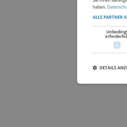
haben.
Datenschut
ALLE PARTNER 
Unbeding
erforderlic
DETAILS ANZ