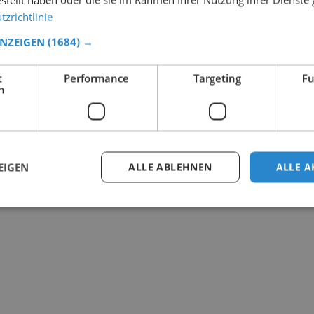
zrichtlinie
ANZEIGEN
(1684) →
t
Performance
Targeting
Fu
h
EIGEN
ALLE ABLEHNEN
ALLE A