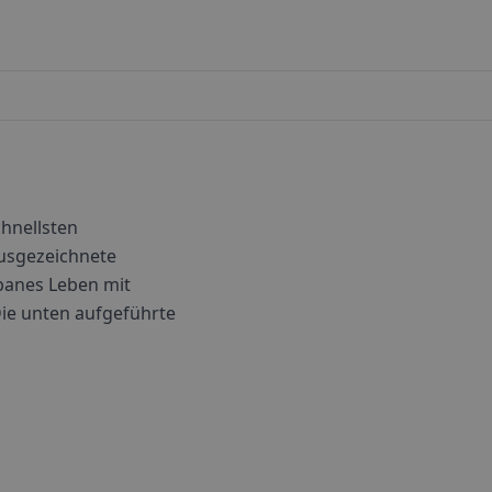
chnellsten
usgezeichnete
rbanes Leben mit
 Die unten aufgeführte