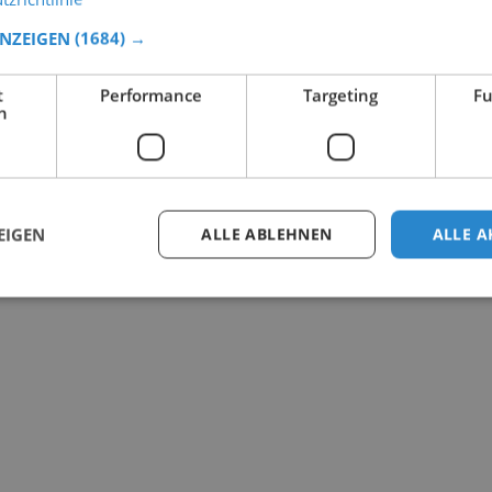
ANZEIGEN
(1684) →
t
Performance
Targeting
Fu
h
EIGEN
ALLE ABLEHNEN
ALLE A