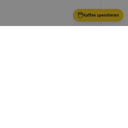
Kaffee spendieren
nding
Route →