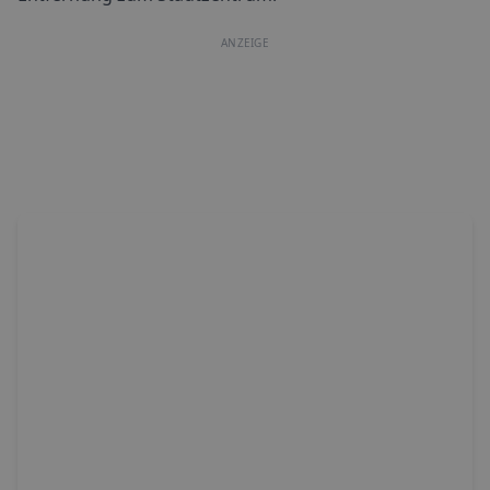
ANZEIGE
ap