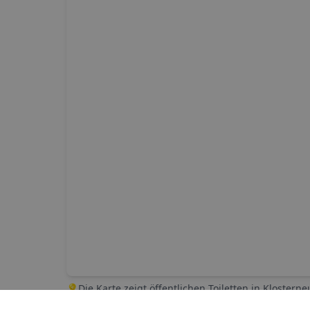
💡
Die Karte zeigt öffentlichen Toiletten in
Klostern