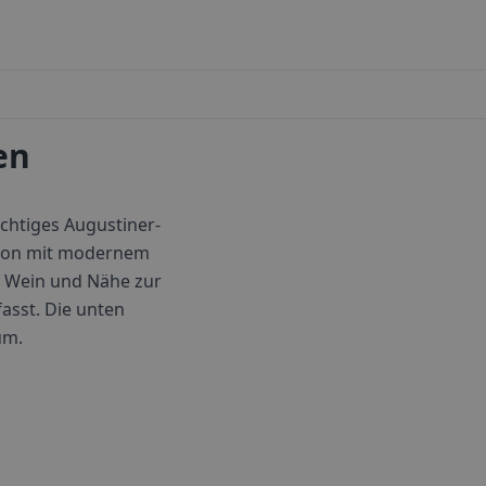
en
ächtiges Augustiner-
ition mit modernem
, Wein und Nähe zur
fasst. Die unten
um.