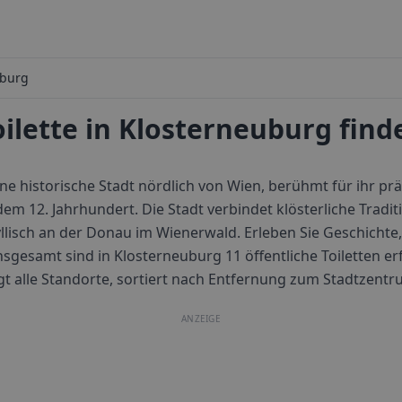
uburg
oilette in Klosterneuburg find
ine historische Stadt nördlich von Wien, berühmt für ihr pr
dem 12. Jahrhundert. Die Stadt verbindet klösterliche Trad
llisch an der Donau im Wienerwald. Erleben Sie Geschichte
nsgesamt sind in
Klosterneuburg
11
öffentliche Toiletten er
igt alle Standorte, sortiert nach Entfernung zum Stadtzentr
ANZEIGE