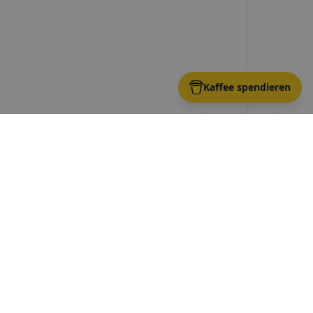
Kaffee spendieren
ursel
Route →