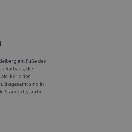
n
delberg am Fuße des
en Rathaus, die
ls 'Perle der
n.
Insgesamt sind in
le Standorte, sortiert