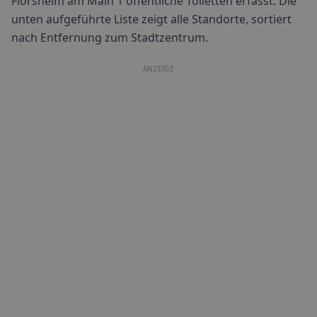
Flörsheim am Main
1
öffentliche Toiletten erfasst. Die
unten aufgeführte Liste zeigt alle Standorte, sortiert
nach Entfernung zum Stadtzentrum.
ANZEIGE