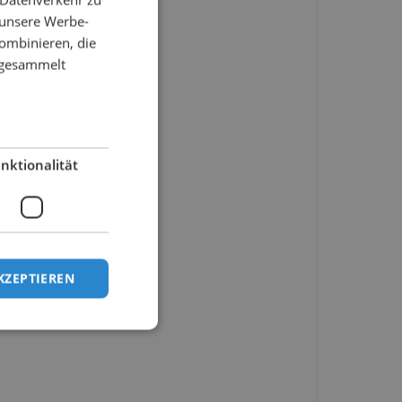
 unsere Werbe-
ombinieren, die
e gesammelt
nktionalität
KZEPTIEREN