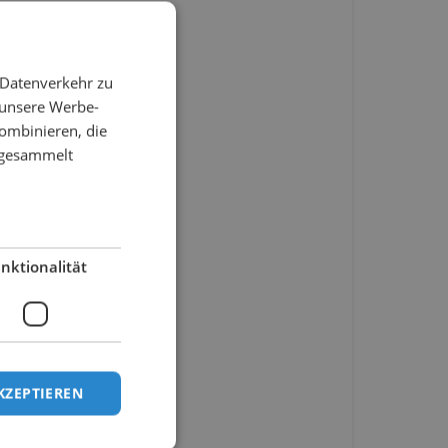
 Datenverkehr zu
 unsere Werbe-
ombinieren, die
e gesammelt
nktionalität
KZEPTIEREN