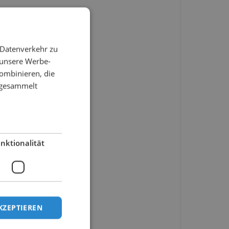
 Datenverkehr zu
 unsere Werbe-
ombinieren, die
e gesammelt
nktionalität
KZEPTIEREN