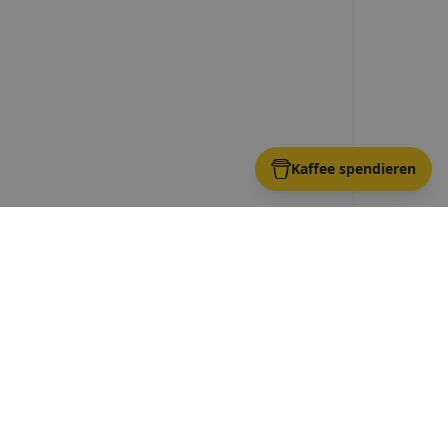
Kaffee spendieren
bronn
Route →