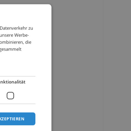
 Datenverkehr zu
 unsere Werbe-
ombinieren, die
e gesammelt
nktionalität
KZEPTIEREN