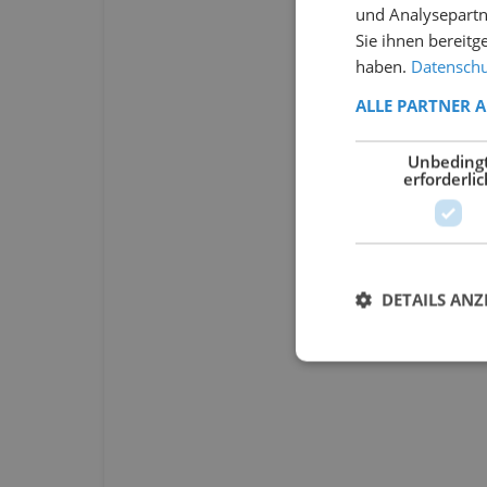
und Analysepartn
Sie ihnen bereitg
haben.
Datenschut
ALLE PARTNER 
Unbeding
erforderlic
DETAILS ANZ