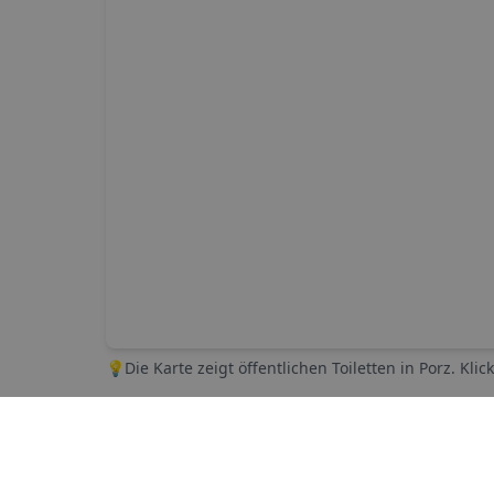
💡
Die Karte zeigt öffentlichen Toiletten in
Porz
. Kli
Die 5 nächst