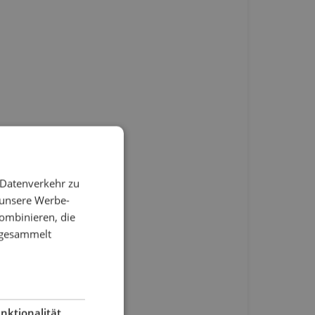
 Datenverkehr zu
 unsere Werbe-
ombinieren, die
e gesammelt
nktionalität