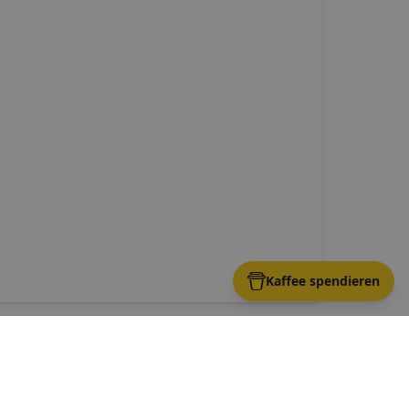
Kaffee spendieren
er
-
Döhren-