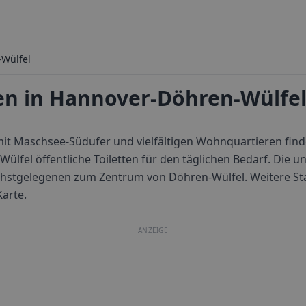
Wülfel
ten in Hannover-Döhren-Wülfel
 mit Maschsee-Südufer und vielfältigen Wohnquartieren find
lfel öffentliche Toiletten für den täglichen Bedarf.
Die un
nächstgelegenen zum Zentrum von
Döhren-Wülfel
. Weitere S
Karte.
ANZEIGE