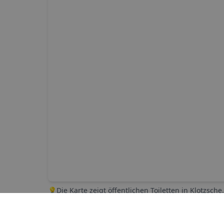
💡
Die Karte zeigt öffentlichen Toiletten in
Klotzsche