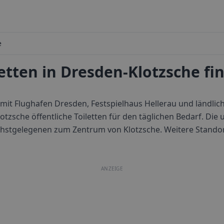
e
letten in Dresden-Klotzsche fi
k mit Flughafen Dresden, Festspielhaus Hellerau und ländli
tzsche öffentliche Toiletten für den täglichen Bedarf.
Die 
nächstgelegenen zum Zentrum von
Klotzsche
. Weitere Standor
ANZEIGE