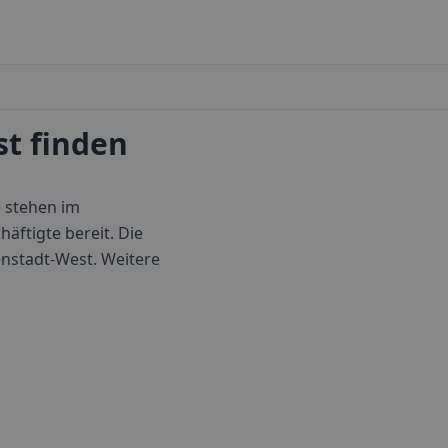
t finden
 stehen im
äftigte bereit.
Die
enstadt-West
. Weitere