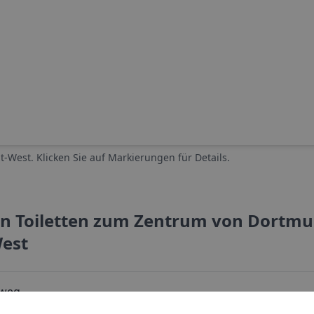
t-West
. Klicken Sie auf Markierungen für Details.
en Toiletten zum Zentrum von
Dortmu
est
lweg
37 Dortmund