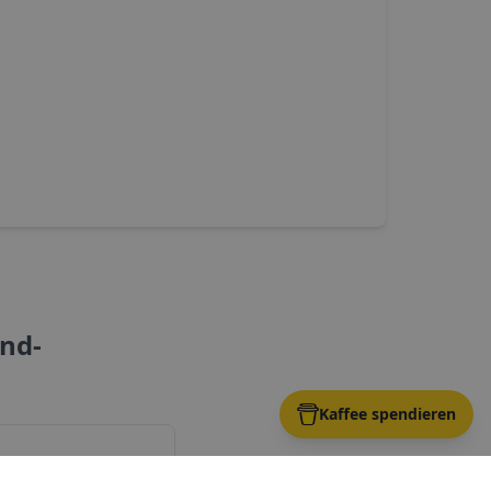
nd
-
Kaffee spendieren