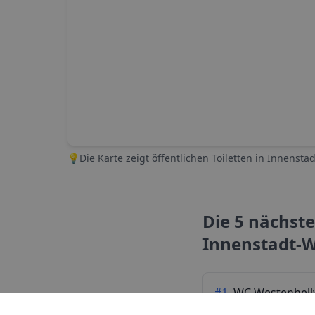
💡
Die Karte zeigt öffentlichen Toiletten in
Innenstad
Die 5 nächst
Innenstadt-W
#
1
WC Westenhel
Westenhellweg, 441